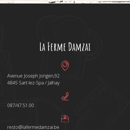
La Ferme Damzai
Avenue Joseph Jongen,92
4845 Sart-lez-Spa / Jalhay
087/47.51.00
resto@lafermedamzai.be