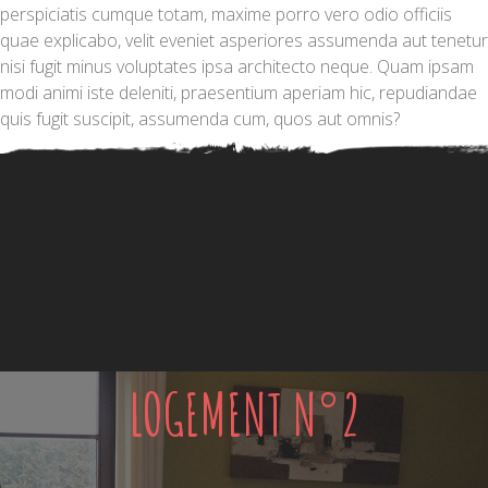
perspiciatis cumque totam, maxime porro vero odio officiis
quae explicabo, velit eveniet asperiores assumenda aut tenetur
nisi fugit minus voluptates ipsa architecto neque. Quam ipsam
modi animi iste deleniti, praesentium aperiam hic, repudiandae
quis fugit suscipit, assumenda cum, quos aut omnis?
LOGEMENT N°2