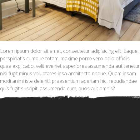
Lorem ipsum dolor sit amet, consectetur adipisicing elit. Eaque,
perspiciatis cumque totam, maxime porro vero odio officiis
quae explicabo, velit eveniet asperiores assumenda aut tenetur
nisi fugit minus voluptates ipsa architecto neque. Quam ipsam
modi animi iste deleniti, praesentium aperiam hic, repudiandae
quis fugit suscipit, assumenda cum, quos aut omnis?