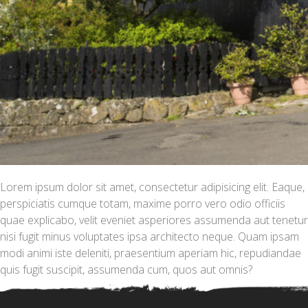
Lorem ipsum dolor sit amet, consectetur adipisicing elit. Eaque,
perspiciatis cumque totam, maxime porro vero odio officiis
quae explicabo, velit eveniet asperiores assumenda aut tenetur
nisi fugit minus voluptates ipsa architecto neque. Quam ipsam
modi animi iste deleniti, praesentium aperiam hic, repudiandae
quis fugit suscipit, assumenda cum, quos aut omnis?