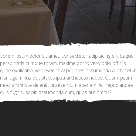
Lorem ipsum dolor sit amet, consectetur adipisicing elit. Eaque,
perspiciatis cumque totam, maxime porro vero odio officiis
quae explicabo, velit eveniet asperiores assumenda aut tenetur
nisi fugit minus voluptates ipsa architecto neque. Quam ipsam
modi animi iste deleniti, praesentium aperiam hic, repudiandae
quis fugit suscipit, assumenda cum, quos aut omnis?