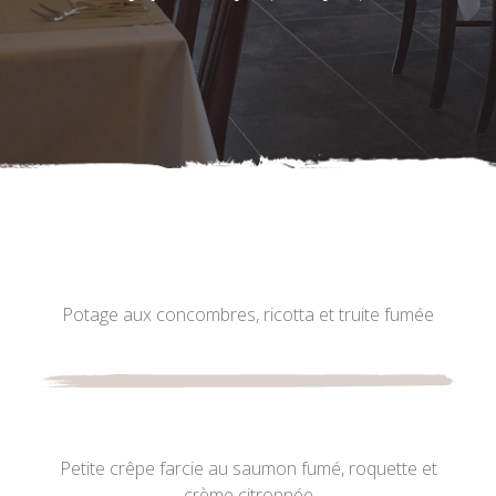
Potage aux concombres, ricotta et truite fumée
Petite crêpe farcie au saumon fumé, roquette et
crème citronnée